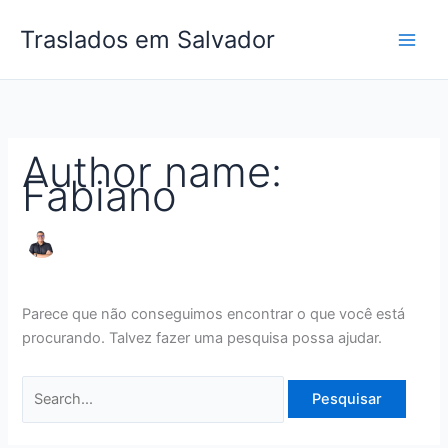
Ir
Pesquisar
Traslados em Salvador
para
por:
o
conteúdo
Author name:
Fabiano
Parece que não conseguimos encontrar o que você está
procurando. Talvez fazer uma pesquisa possa ajudar.